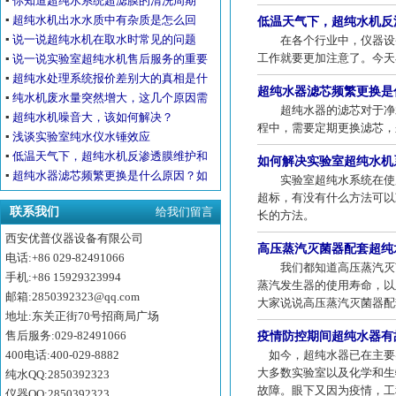
▪
你知道超纯水系统超滤膜的清洗周期
吗？
▪
超纯水机出水水质中有杂质是怎么回
低温天气下，超纯水机反
事？
▪
说一说超纯水机在取水时常见的问题
在各个行业中，仪器设备
工作就要更加注意了。今天
▪
说一说实验室超纯水机售后服务的重要
性
▪
超纯水处理系统报价差别大的真相是什
超纯水器滤芯频繁更换是
么？
▪
纯水机废水量突然增大，这几个原因需
超纯水器的滤芯对于净水
要重点排查！
▪
超纯水机噪音大，该如何解决？
程中，需要定期更换滤芯，
▪
浅谈实验室纯水仪水锤效应
▪
低温天气下，超纯水机反渗透膜维护和
如何解决实验室超纯水机
运行
▪
超纯水器滤芯频繁更换是什么原因？如
实验室超纯水系统在使用
何判断？
超标，有没有什么方法可以
联系我们
给我们留言
长的方法。
西安优普仪器设备有限公司
高压蒸汽灭菌器配套超纯
电话:+86 029-82491066
我们都知道高压蒸汽灭菌
手机:+86 15929323994
蒸汽发生器的使用寿命，以
邮箱:2850392323@qq.com
大家说说高压蒸汽灭菌器配
地址:东关正街70号招商局广场
售后服务:029-82491066
疫情防控期间超纯水器有
400电话:400-029-8882
如今，超纯水器已在主要
大多数实验室以及化学和生
纯水QQ:2850392323
故障。眼下又因为疫情，工
仪器QQ:2850392323