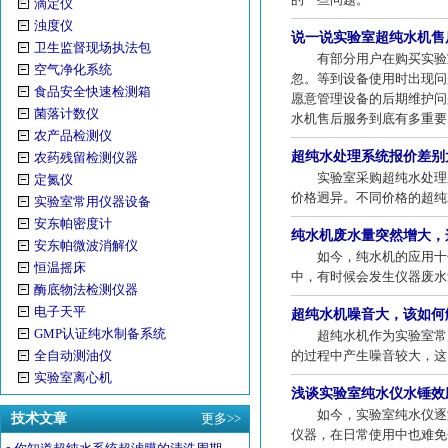
滴定仪
浊度仪
说一说实验室超纯水机售
卫生监督现场执法包
有部分用户在购买实验室
空气净化系统
忽。等到设备使用时出现问
食品安全快速检测箱
愿意管理设备的后期维护问
菌落计数仪
水机售后服务到底有多重要
农产品检测仪
超纯水处理系统报价差别
农药残留检测仪器
实验室采购超纯水处理系
定氮仪
价格迥异。不同价格的超纯
实验室常用仪器设备
安东帕密度计
纯水机废水量突然增大，
安东帕微波消解仪
如今，纯水机的应用十分
恒温摇床
中，有时候会发生仪器废水
酶底物法检测仪器
电子天平
超纯水机噪音大，该如何
GMP认证纯水制备系统
超纯水机作为实验室常用
全自动测油仪
的过程中产生噪音较大，这
实验室离心机
浅谈实验室纯水仪水锤效
如今，实验室纯水仪逐渐
技术文章
更多>>
仪器，在日常使用中也难免