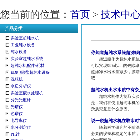
您当前的位置：
首页
>
技术中
产品分类
实验室超纯水机
工业纯水设备
纯水设备
你知道超纯水系统超滤膜
实验室超纯水系统
超滤膜作为超纯水系统中
超纯水机配件/耗材
可以实现99%以上的去除
超滤净水出水量减少，膜堵
EDI电除盐超纯水设备
吧！
洗瓶机
水质分析仪
超纯水机出水水质中有杂
实验室废水处理机
超纯水机作为制取实验用
分光光度计
是，我们在使用超纯水机的
光谱仪
杂质究竟是什么原因。
色谱仪
电导率仪
说一说超纯水机在取水时
水分测定仪
随着科学研究的不断深入
必要的误差和稳定的水质，
PH计
的一些问题。